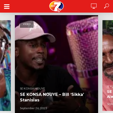
VIDEO
VI
SE 
SE KONSA NOUYE
SE
SE KONSA NOUYE – Bill ‘Sikka’
Al
Stanislas
Sept
September 26, 2023